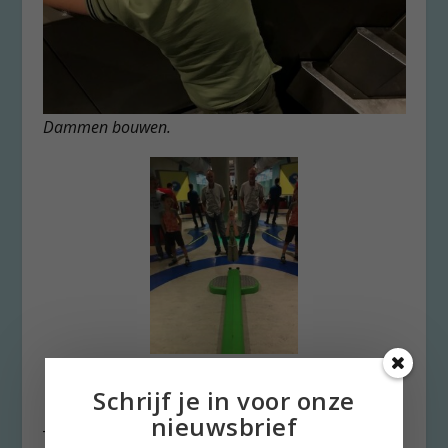
Dammen bouwen.
Spelen met je
spiegelbeeld
.
Schrijf je in voor onze
nieuwsbrief
Tegen sluitingstijd moeten we hèm naar de