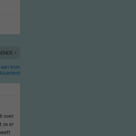
GENDE
 aan buis
kluisterd
76 over
t ze er
heeft