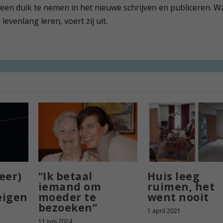
 een duik te nemen in het nieuwe schrijven en publiceren. W
evenlang leren, voert zij uit.
eer)
“Ik betaal
Huis leeg
iemand om
ruimen, het
eigen
moeder te
went nooit
bezoeken”
1 april 2021
11 juni 2024