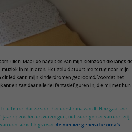
aam rillen. Maar de nageltjes van mijn kleinzoon die langs d
s muziek in mijn oren. Het geluid stuurt me terug naar mijn
in dit ledikant, mijn kinderdromen gedroomd. Voordat het
ijkant en zag daar allerlei fantasiefiguren in, die mij met hun
isch te horen dat ze voor het eerst oma wordt. Hoe gaat een
0 jaar opvoeden en verzorgen, net weer geniet van een vrij
van een serie blogs over
de nieuwe generatie oma’s.