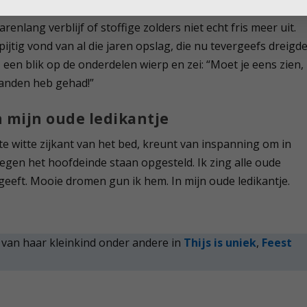
l zelfs akkoord gegaan, toen mijn echtgenoot weigerde he
renlang verblijf of stoffige zolders niet echt fris meer uit.
ijtig vond van al die jaren opslag, die nu tevergeefs dreigd
, een blik op de onderdelen wierp en zei: “Moet je eens zien,
 handen heb gehad!”
 mijn oude ledikantje
 witte zijkant van het bed, kreunt van inspanning om in
 tegen het hoofdeinde staan opgesteld. Ik zing alle oude
st geeft. Mooie dromen gun ik hem. In mijn oude ledikantje.
t van haar kleinkind onder andere in
Thijs is uniek
,
Feest