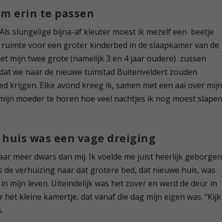
m erin te passen
Als slungelige bijna-af kleuter moest ik mezelf een beetje
 ruimte voor een groter kinderbed in de slaapkamer van de
et mijn twee grote (namelijk 3 en 4 jaar oudere) zussen
rdat we naar de nieuwe tuinstad Buitenveldert zouden
bed krijgen. Elke avond kreeg ik, samen met een aai over mij
 mijn moeder te horen hoe veel nachtjes ik nog moest slape
 huis was een vage dreiging
ar meer dwars dan mij. Ik voelde me juist heerlijk geborgen
 de verhuizing naar dat grotere bed, dat nieuwe huis, was
n mijn leven. Uiteindelijk was het zover en werd de deur in
et kleine kamertje, dat vanaf die dag mijn eigen was. “Kijk
.