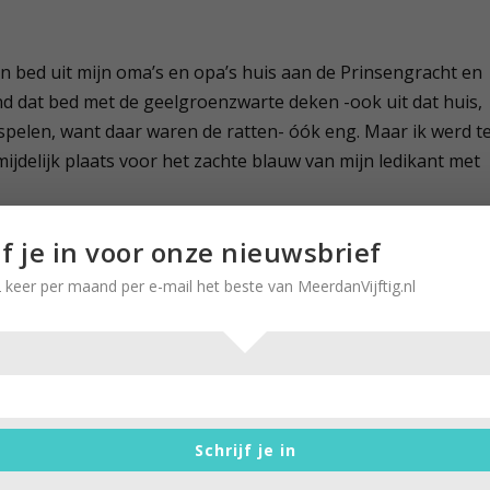
n bed uit mijn oma’s en opa’s huis aan de Prinsengracht en
nd dat bed met de geelgroenzwarte deken -ook uit dat huis,
pelen, want daar waren de ratten- óók eng. Maar ik werd t
jdelijk plaats voor het zachte blauw van mijn ledikant met
hagelwit
jf je in voor onze nieuwsbrief
 keer per maand per e-mail het beste van MeerdanVijftig.nl
, dus overleefde het ledikant alle verhuizingen. De nieuwe
r mijn gekraste fantasiefiguurtjes doen. Een van de
n mijn moeder het ledikant hagelwit. En nu ligt mijn
mpingbedje
Schrijf je in
 ledikant was op de vuilnishoop beland, vervangen door zo’