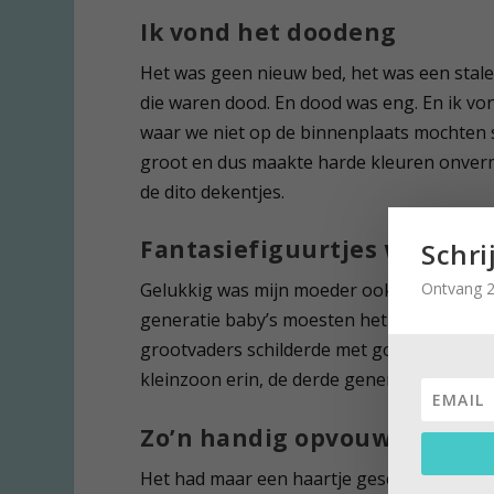
Ik vond het doodeng
Het was geen nieuw bed, het was een stale
die waren dood. En dood was eng. En ik vo
waar we niet op de binnenplaats mochten s
groot en dus maakte harde kleuren onvermi
de dito dekentjes.
Fantasiefiguurtjes werden 
Schri
Ontvang 2
Gelukkig was mijn moeder ook sentimenteel
generatie baby’s moesten het echter zonde
grootvaders schilderde met goedkeuring va
kleinzoon erin, de derde generatie.
Zo’n handig opvouwbaar ca
Het had maar een haartje gescheeld of het