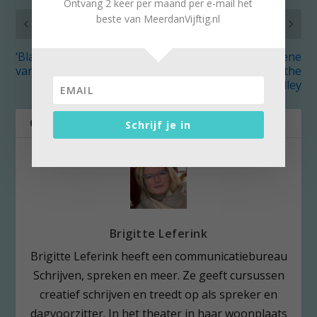
Ontvang 2 keer per maand per e-mail het
beste van MeerdanVijftig.nl
VORIG
VOLGENDE
‘Black Space’ voor wie
Wonen in groene
van spanning houdt
wolkenkrabbers: the
Valley
OVER DE AUTEUR
Schrijf je in
Brigitte Leferink
Brigitte Leferink heeft een communicatiebureau
Schrijven, spreken en meer. Ze geeft cursussen
creatief schrijven en treedt op als spreker en
dagvoorzitter. In het theater in haar woonplaats