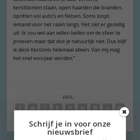
kerstbomen staan, open haarden die branden,
opritten vol auto’s en fietsen. Soms loopt
iemand voor het raam langs. Het ziet er gezellig
uit. Ik zou wel aan willen bellen om de sfeer te
proeven maar dat doe je natuurlijk niet. Dus blijf
ik deze Kerstmis helemaal alleen. Van mij mag
het snel voorjaar worden.”
DEEL:
Schrijf je in voor onze
nieuwsbrief