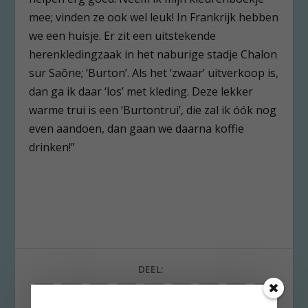
mee; vinden ze ook wel leuk! In Frankrijk hebben
we een huisje. Er zit een uitstekende
herenkledingzaak in het naburige stadje Chalon
sur Saône; ‘Burton’. Als het ‘zwaar’ uitverkoop is,
dan ga ik daar ‘los’ met kleding. Deze lekker
warme trui is een ‘Burtontrui’, die zal ik óók nog
even aandoen, dan gaan we daarna koffie
drinken!”
DEEL: