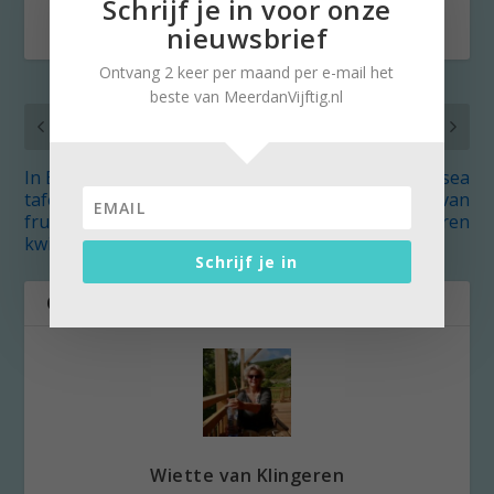
Schrijf je in voor onze
nieuwsbrief
Ontvang 2 keer per maand per e-mail het
beste van MeerdanVijftig.nl
VORIG
VOLGENDE
In Beweging: in
Zutphense musea
tafeltennis raak je
verenigd in Hof van
frustratie en agressie
Heeckeren
kwijt
Schrijf je in
OVER DE AUTEUR
Wiette van Klingeren