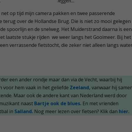
.
leggen…
k net op tijd mijn camera pakken en twee passerende
we terug over de Hollandse Brug. Die is niet zo mooi gelegen
n de spoorlijn en de snelweg. Het Muiderstrand daarna is een
et laatste stukje rijden we weer langs het Gooimeer. Bij het
een verrassende fietstocht, die zeker niet alleen langs wate
rder een ander rondje maar dan via de Vecht, waarbij hij
n voor hem vaak in het geliefde
Zeeland,
vanwaar hij same
ende. Maar ook de andere kant van Nederland werd door
 muzikant naast
Bartje ook de blues.
En met vrienden
tbal in
Salland.
Nog meer lezen over fietsen? Klik dan
hier.