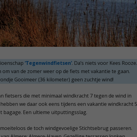
mpioenschap
‘Tegenwindfietsen’
. Da’s niets voor Kees Rooze
en om van de zomer weer op de fiets met vakantie te gaan.
ondje Gooimeer (36 kilometer) geen zuchtje wind!
an fietsers die met minimaal windkracht 7 tegen de wind in
 hebben we daar ook eens tijdens een vakantie windkracht 
t bagage. Een ultieme uitputtingsslag.
 moeiteloos de toch windgevoelige Stichtsebrug passeren.
 van Almere; Almere-Haven. Gezellige terrassen lonken.