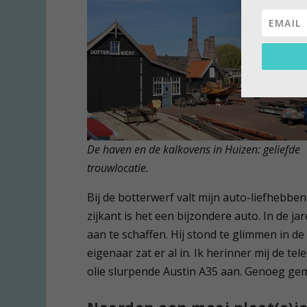
De haven en de kalkovens in Huizen: geliefde
trouwlocatie.
Bij de botterwerf valt mijn auto-liefhebb
zijkant is het een bijzondere auto. In de 
aan te schaffen. Hij stond te glimmen in d
eigenaar zat er al in. Ik herinner mij de t
olie slurpende Austin A35 aan. Genoeg ge