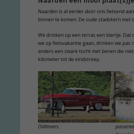
Naarden een mooi plaat(s)j
Naarden is al eerder door ons fietsend aan
binnen te komen. De oude stadskern met de
We drinken op een terras een biertje. Dat d
we op fietsvakantie gaan, drinken we pas
anders een zware tocht met benen die nie
kilometer tot de eindstreep.
Oldtimers
passeren