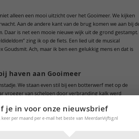
 niet alleen een mooi uitzicht over het Gooimeer. We kijken
verwacht. Aan de andere kant van de brug komen we aan bij d
 Daar is net een mooie nieuwe wijk uit de grond gestampt.
eldideldom” zing ik op de fiets. Een lied uit de musical
ex Goudsmit. Ach, maar ik ben een gelukkig mens en dat is
 bij haven aan Gooimeer
nstadje. We staan even stil bij een botterwerf met op de
r vroeger van schelpen door verbranding kalk werd
aag eeuwig trouw. Wie wil kan van hieruit ook tegen
jf je in voor onze nieuwsbrief
er het Gooimeer maken.
 keer per maand per e-mail het beste van MeerdanVijftig.nl