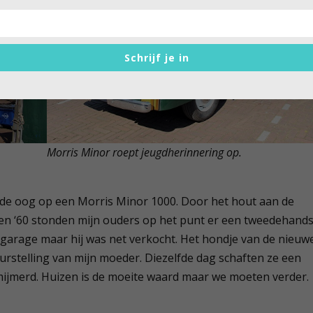
Schrijf je in
Morris Minor roept jeugdherinnering op.
ende oog op een Morris Minor 1000. Door het hout aan de
jaren ‘60 stonden mijn ouders op het punt er een tweedehand
e garage maar hij was net verkocht. Het hondje van de nieuw
eleurstelling van mijn moeder. Diezelfde dag schaften ze een
mijmerd. Huizen is de moeite waard maar we moeten verder.