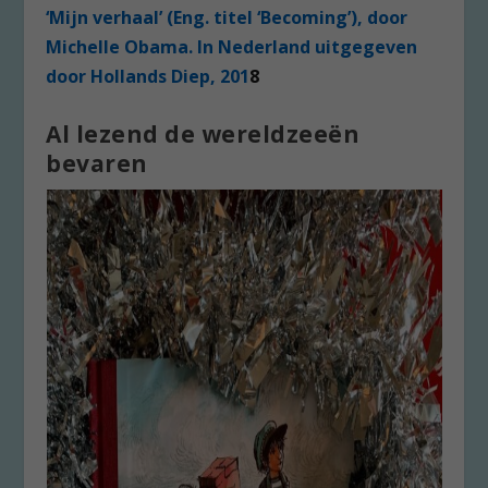
‘Mijn verhaal’ (Eng. titel ‘Becoming’), door
Michelle Obama. In Nederland uitgegeven
door Hollands Diep, 201
8
Al lezend de wereldzeeën
bevaren