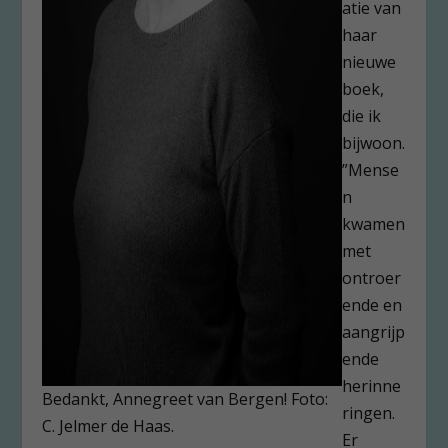
atie van
haar
nieuwe
boek,
die ik
bijwoon.
”Mense
n
kwamen
met
ontroer
ende en
aangrijp
ende
herinne
Bedankt, Annegreet van Bergen! Foto:
ringen.
C. Jelmer de Haas.
Er