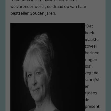
welvarender werd-, de draad op van haar
bestseller Gouden jaren.
“Dat
boek
maakte
zoveel
herinne
ringen
los”,
zegt de
schrijfst
er
tijdens
de
present