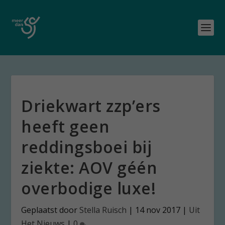
Driekwart zzp’ers
heeft geen
reddingsboei bij
ziekte: AOV géén
overbodige luxe!
Geplaatst door
Stella Ruisch
|
14 nov 2017
|
Uit
Het Nieuws
|
0