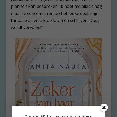
plannen kan bespreken. Ik hoef me alleen nog
maar te concentreren op het leuke deel: mijn
fantasie de vrije loop laten en schrijven. Dus ja,
wordt vervolgd!”