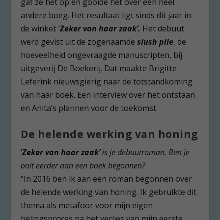
gaf ze het op en gooide het over een heel
andere boeg. Het resultaat ligt sinds dit jaar in
de winkel: ‘
Zeker van haar zaak’.
Het debuut
werd gevist uit de zogenaamde
slush pile
, de
hoeveelheid ongevraagde manuscripten, bij
uitgeverij De Boekerij. Dat maakte Brigitte
Leferink nieuwsgierig naar de totstandkoming
van haar boek. Een interview over het ontstaan
en Anita’s plannen voor de toekomst.
De helende werking van honing
‘
Zeker van haar zaak’
is je debuutroman. Ben je
ooit eerder aan een boek begonnen?
“In 2016 ben ik aan een roman begonnen over
de helende werking van honing. Ik gebruikte dit
thema als metafoor voor mijn eigen
helingsproces na het verlies van mijn eerste