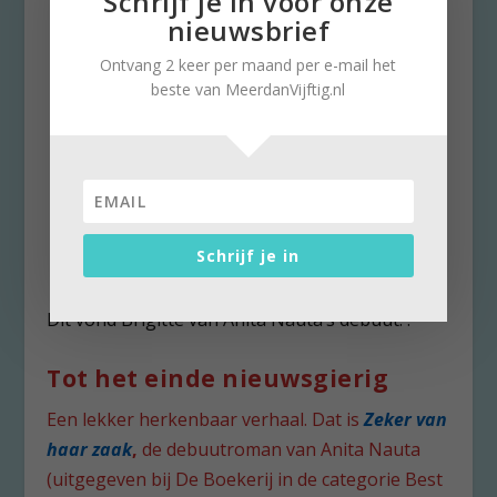
Schrijf je in voor onze
nieuwsbrief
Ontvang 2 keer per maand per e-mail het
beste van MeerdanVijftig.nl
Het debuut van Anita Nauta dat werd gekozen
Schrijf je in
uit 2500 manuscripten.
Dit vond Brigitte van Anita Nauta’s debuut: :
Tot het einde nieuwsgierig
Een lekker herkenbaar verhaal. Dat is
Zeker van
haar zaak
,
de debuutroman van Anita Nauta
(uitgegeven bij De Boekerij in de categorie Best