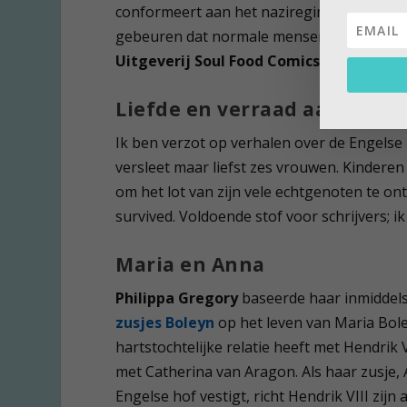
conformeert aan het naziregime. Yelin bo
gebeuren dat normale mensen een misdadi
Uitgeverij Soul Food Comics,2016
Liefde en verraad aan het 
Ik ben verzot op verhalen over de Engelse 
versleet maar liefst zes vrouwen. Kindere
om het lot van zijn vele echtgenoten te on
survived. Voldoende stof voor schrijvers; i
Maria en Anna
Philippa Gregory
baseerde haar inmiddel
zusjes Boleyn
op het leven van Maria Bole
hartstochtelijke relatie heeft met Hendrik VI
met Catherina van Aragon. Als haar zusje, 
Engelse hof vestigt, richt Hendrik VIII zijn 