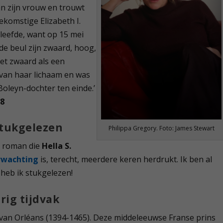
an zijn vrouw en trouwt
ekomstige Elizabeth I.
 leefde, want op 15 mei
de beul zijn zwaard, hoog,
et zwaard als een
 van haar lichaam en was
 Boleyn-dochter ten einde.’
08
stukgelezen
Philippa Gregory. Foto: James Stewart
he roman die
Hella S.
rwachting
is, terecht, meerdere keren herdrukt. Ik ben al
 heb ik stukgelezen!
rig tijdvak
 van Orléans (1394-1465). Deze middeleeuwse Franse prins