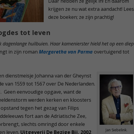
Daar hebben ze gelijk in! En daarom
krijgen ze nu wat extra aandacht! Lee
deze boeken; ze zijn prachtig!
ogdes tot leven
ak dagenlange huilbuien. Haar kamenierster hield het op een diep
ngt in zijn roman
Margaretha van Parma
overtuigend tot
 en dienstmeisje Johanna van der Gheynst
e van 1559 tot 1567 over De Nederlanden.
II. Geen eenvoudige opgave, want de
 Beeldenstorm werden kerken en kloosters
pstand tegen het gezag van Filips
iddeleeuws fort aan de Adriatische Zee,
oorbrengt, slechts omringd door enkele
Jan Siebelink.
en leven.
Uitgeverij De Bezige Bij, 2002