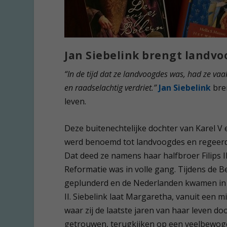
Jan Siebelink brengt landvo
“In de tijd dat ze landvoogdes was, had ze va
en raadselachtig verdriet.”
Jan Siebelink
bre
leven.
Deze buitenechtelijke dochter van Karel V
werd benoemd tot landvoogdes en regeerd
Dat deed ze namens haar halfbroer Filips 
Reformatie was in volle gang. Tijdens de
geplunderd en de Nederlanden kwamen in o
II. Siebelink laat Margaretha, vanuit een m
waar zij de laatste jaren van haar leven d
getrouwen, terugkijken op een veelbewog