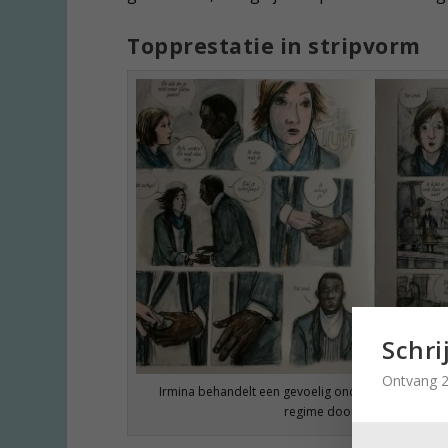
Topprestatie in stripvorm
Schri
Ontvang 2
Irmina behandelt een gevoelig onderwerp: de acce
regime door normale mense