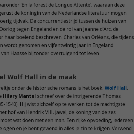
waaronder ‘En la forest de Longue Attente’, waaraan deze
 gerust de koningin van de Nederlandse literatuur mogen
erig tijdvak. De concurrentiestrijd tussen de huizen van
orlog tegen Engeland en de rol van Jeanne d’Arc, de
haar boeiend beschreven. Charles van Orléans, die tijden
en wordt genomen en vijfentwintig jaar in Engeland
 van Haasse bijzonder overtuigend tot leven
el Wolf Hall in de maak
eltje onder de historische romans is het boek,
Wolf Hall
,
se
Hilary Mantel
schreef over de intrigerende Thomas
5-1540). Hij wist zichzelf op te werken tot de machtigste
et hof van Hendrik VIII, jawel, de koning van de zes
 moet wat doen met een man. Een rijke opvoeding, iedereen
de ogen en je bent gewend in alles je zin te krijgen. Verwend