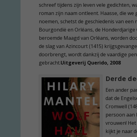
schreef tijdens zijn leven vele gedichten, 
roman zijn naam ontleent. Haasse, die we
noemen, schetst de geschiedenis van een ro
Bourgondië en Orléans, de Honderdjarige O
beroemde Maagd van Orléans, worden door 
de slag van Azincourt (1415) krijgsgevang
doorbrengt, wordt dankzij de vaardige pen
gebracht.
Uitgeverij Querido, 2008
Derde de
Een ander par
dat de Engel
Cromwell (148
persoon aan h
vrouwen! Het
kijkt je naar 