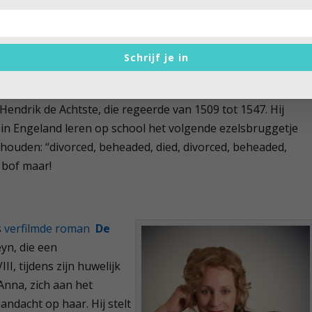
ort hiermee een gevoelig onderwerp aan; hoe kon het toch
g regime accepteerden? Een topprestatie in stripvorm!
Schrijf je in
Engelse hof
Hendrik de Achtste, die regeerde van 1509 tot 1547. Hij
n in Engeland leren op school het volgende ezelsbruggetje
thouden: “divorced, beheaded, died, divorced, beheaded,
k bof maar!
s
verfilmde roman
De
yn, die een
II, tijdens zijn huwelijk
Anna, zich aan het
aandacht op haar. Hij stelt